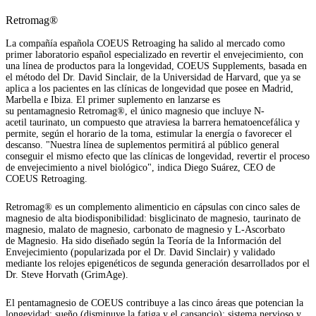
Retromag®
La compañía española COEUS Retroaging ha salido al mercado como
primer laboratorio español especializado en revertir el envejecimiento, con
una línea de productos para la longevidad, COEUS Supplements, basada en
el método del Dr. David Sinclair, de la Universidad de Harvard, que ya se
aplica a los pacientes en las clínicas de longevidad que posee en Madrid,
Marbella e Ibiza. El primer suplemento en lanzarse es
su pentamagnesio Retromag®, el único magnesio que incluye N-
acetil taurinato, un compuesto que atraviesa la barrera hematoencefálica y
permite, según el horario de la toma, estimular la energía o favorecer el
descanso. "Nuestra línea de suplementos permitirá al público general
conseguir el mismo efecto que las clínicas de longevidad, revertir el proceso
de envejecimiento a nivel biológico", indica Diego Suárez, CEO de
COEUS Retroaging.
Retromag® es un complemento alimenticio en cápsulas con cinco sales de
magnesio de alta biodisponibilidad: bisglicinato de magnesio, taurinato de
magnesio, malato de magnesio, carbonato de magnesio y L-Ascorbato
de Magnesio. Ha sido diseñado según la Teoría de la Información del
Envejecimiento (popularizada por el Dr. David Sinclair) y validado
mediante los relojes epigenéticos de segunda generación desarrollados por el
Dr. Steve Horvath (GrimAge).
El pentamagnesio de COEUS contribuye a las cinco áreas que potencian la
longevidad: sueño (disminuye la fatiga y el cansancio); sistema nervioso y