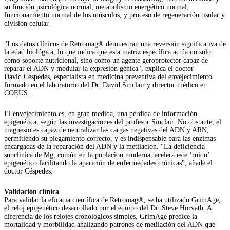
su función psicológica normal; metabolismo energético normal;
funcionamiento normal de los músculos; y proceso de regeneración tisular y
división celular.
"Los datos clínicos de Retromag® demuestran una reversión significativa de
la edad biológica, lo que indica que esta matriz específica actúa no solo
como soporte nutricional, sino como un agente geroprotector capaz de
reparar el ADN y modular la expresión génica", explica el doctor
David Céspedes, especialista en medicina preventiva del envejecimiento
formado en el laboratorio del Dr. David Sinclair y director médico en
COEUS.
El envejecimiento es, en gran medida, una pérdida de información
epigenética, según las investigaciones del profesor Sinclair. No obstante, el
magnesio es capaz de neutralizar las cargas negativas del ADN y ARN,
permitiendo su plegamiento correcto, y es indispensable para las enzimas
encargadas de la reparación del ADN y la metilación. "La deficiencia
subclínica de Mg, común en la población moderna, acelera este ‘ruido’
epigenético facilitando la aparición de enfermedades crónicas", añade el
doctor Céspedes.
Validación clínica
Para validar la eficacia científica de Retromag®, se ha utilizado GrimAge,
el reloj epigenético desarrollado por el equipo del Dr. Steve Horvath. A
diferencia de los relojes cronológicos simples, GrimAge predice la
mortalidad y morbilidad analizando patrones de metilación del ADN que