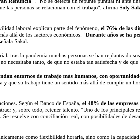
an Renuncia"
. "No se detecta un repunte puntual ni ante un
ue las personas se relacionan con el trabajo", afirma
Soly Sa
ilidad laboral explican parte del fenómeno,
el 76% de las di
ás allá de los factores económicos. "
Durante años se ha pen
señala Sakal.
ial, tras la pandemia muchas personas se han replanteado sus 
no necesitaba tanto, de que no estaba tan satisfecha y de que q
andan entornos de trabajo más humanos, con oportunidades
a y que su trabajo tiene un sentido más allá de cumplir un hor
izaciones. Según el Banco de España,
el 48% de las empresas 
 atraer y, sobre todo, retener talento. "Uno de los principales 
. Se resuelve con conciliación real, con posibilidades de desa
nicamente como flexibilidad horaria, sino como la capacidad r